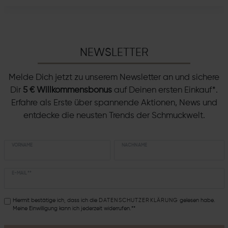
NEWSLETTER
Melde Dich jetzt zu unserem Newsletter an und sichere
Dir
5 € Willkommensbonus
auf Deinen ersten Einkauf*.
Erfahre als Erste über spannende Aktionen, News und
entdecke die neusten Trends der Schmuckwelt.
VORNAME
NACHNAME
E-MAIL **
Hiermit bestätige ich, dass ich die
DATEN­SCHUTZ­ERKLÄRUNG
gelesen habe.
Meine Einwilligung kann ich jederzeit widerrufen.**