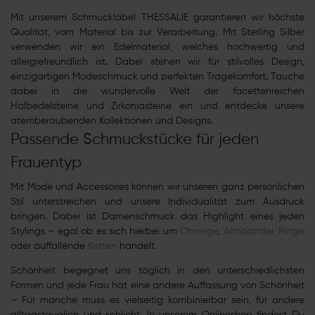
Mit unserem Schmucklabel THESSALIE garantieren wir höchste
Qualität, vom Material bis zur Verarbeitung. Mit Sterling Silber
verwenden wir ein Edelmaterial, welches hochwertig und
allergiefreundlich ist. Dabei stehen wir für stilvolles Design,
einzigartigen Modeschmuck und perfekten Tragekomfort. Tauche
dabei in die wundervolle Welt der facettenreichen
Halbedelsteine und Zirkoniasteine ein und entdecke unsere
atemberaubenden Kollektionen und Designs.
Passende Schmuckstücke für jeden
Frauentyp
Mit Mode und Accessoires können wir unseren ganz persönlichen
Stil unterstreichen und unsere Individualität zum Ausdruck
bringen. Dabei ist Damenschmuck das Highlight eines jeden
Stylings – egal ob es sich hierbei um
Ohrringe
,
Armbänder,
Ringe
oder auffallende
Ketten
handelt.
Schönheit begegnet uns täglich in den unterschiedlichsten
Formen und jede Frau hat eine andere Auffassung von Schönheit
– Für manche muss es vielseitig kombinierbar sein, für andere
alltagstauglich und schlicht. In unserem Onlineshop findest Du