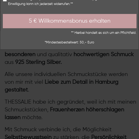
Alle akzeptieren
Alle ablehnen
Einwilligung kann ich jederzeit widerrufen.**
5 € Willkommensbonus erhalten
** Hierbei handelt es sich um ein Pflichtfeld.
Mein Name ist Theresa und ich bin die Gründerin
*Mindestesbestellwert: 50,- Euro
von THESSALIE. Unser Schmucklabel steht für
besonderen
und qualitativ
hochwertigen Schmuck
aus
925 Sterling Silber.
Alle unsere individuellen Schmuckstücke werden
von mir mit viel
Liebe zum Detail in Hamburg
gestaltet
.
THESSALIE habe ich gegründet, weil ich mit meinen
Schmuckstücken,
Frauenherzen höherschlagen
lassen
möchte.
Mit Schmuck verbinde ich, die Möglichkeit
Selbstbewusstsein
zu stärken, die
Persönlichkeit