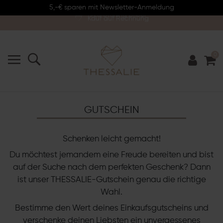
5,-€ sparen mit Newsletter-Anmeldung
Kostenloser Versand
925 Sterling Silber
Kauf auf Rechnung
0
GUTSCHEIN
Schenken leicht gemacht!
Du möchtest jemandem eine Freude bereiten und bist
auf der Suche nach dem perfekten Geschenk? Dann
ist unser THESSALIE-Gutschein genau die richtige
Wahl.
Bestimme den Wert deines Einkaufsgutscheins und
verschenke deinen Liebsten ein unvergessenes