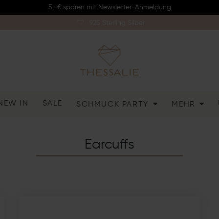
5,-€ sparen mit Newsletter-Anmeldung
925 Sterling Silber
NEW IN
SALE
SCHMUCK PARTY
MEHR
Earcuffs