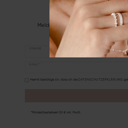
Melde Dich jetzt zu unserem Newslette
spannende A
VORNAME
E-MAIL **
Hiermit bestätige ich, dass ich die
DATEN­SCHUTZ­ERKLÄRUNG
gel
*Mindestbestellwert 50 € inkl. MwSt.