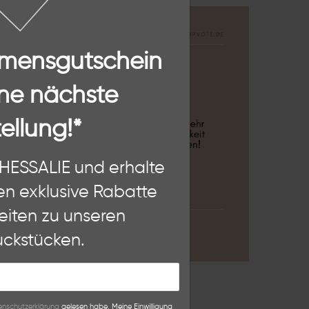
mmensgutschein
ne nächste
ellung!*
n, diese Website und Ihre
THESSALIE und erhalte
hten als Nutzer findest Du in
en exklusive Rabatte
eiten zu unseren
Weitere Einstellungen
ckstücken.
lehnen
n­schutz­erklärung
gelesen habe. Meine Einwilligung