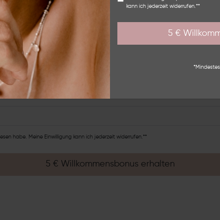
kann ich jederzeit widerrufen.**
NEWSLETTER
5 € Willkom
r an und sichere Dir
5 € Willkommensbonus
auf Deinen
ktionen, News und entdecke die neusten Trends der 
*Mindestes
NACHNAME
esen habe. Meine Einwilligung kann ich jederzeit widerrufen.**
5 € Willkommensbonus erhalten