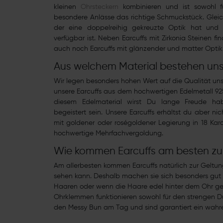
kleinen
Ohrsteckern
kombinieren und ist sowohl fü
besondere Anlässe das richtige Schmuckstück. Gleich
der eine doppelreihig gekreuzte Optik hat und 
verfügbar ist. Neben Earcuffs mit Zirkonia Steinen f
auch noch Earcuffs mit glänzender und matter Optik 
Aus welchem Material bestehen uns
Wir legen besonders hohen Wert auf die Qualität un
unsere Earcuffs aus dem hochwertigen Edelmetall 925
diesem Edelmaterial wirst Du lange Freude h
begeistert sein. Unsere Earcuffs erhältst du aber nic
mit goldener oder roségoldener Legierung in 18 Kar
hochwertige Mehrfachvergoldung.
Wie kommen Earcuffs am besten zu
Am allerbesten kommen Earcuffs natürlich zur Geltun
sehen kann. Deshalb machen sie sich besonders gu
Haaren oder wenn die Haare edel hinter dem Ohr ge
Ohrklemmen funktionieren sowohl für den strengen D
den Messy Bun am Tag und sind garantiert ein wahre