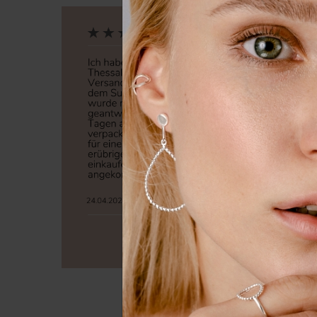
Wir nutzen Cookies auf unserer
Erfahrung zu verbessern. Weit
unserer
Daten­schutz­erklärung
Essenziell
Externe 
Alle a