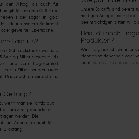
Wie gut halten Earc
r den Alltag, als auch für
Unsere Earcuffs sind bereits
es gilt für unseren
Cuff Pina
,
richtigen Anlegen sehr stabi
neben silber sogar in gold
beeinträchtigen bitten wir di
indest du in unserem Sortiment
oder gewellter Oberfläche.
Hast du noch Frage
Produkten?
ere Earcuffs?
Wir sind glücklich, wenn unse
serer Schmuckstücke, weshalb
nicht ganz sicher sein oder 
 Sterling Silber bestehen
. Mit
nicht,
Kontakt zu uns aufzu
aben und vom Tragekomfort
ht nur in Silber, sondern auch
at. Dabei achten wir auf eine
r Geltung?
g, wenn man sie richtig gut
t bei zum Zopf gebundenen
tragen werden. Die
utt am Abend, als auch für
r Blickfang.