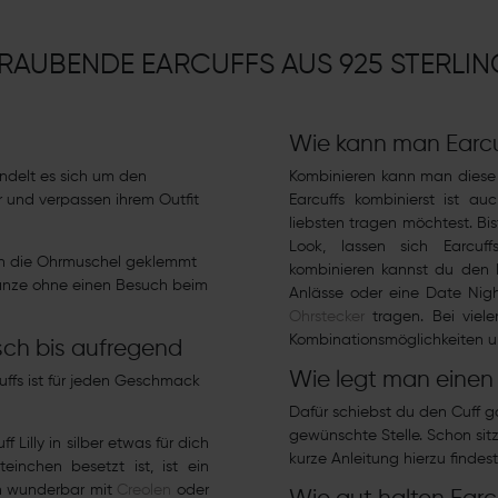
RAUBENDE EARCUFFS AUS 925 STERLING
Wie kann man Earcu
ndelt es sich um den
Kombinieren kann man diese O
 und verpassen ihrem Outfit
Earcuffs kombinierst ist 
liebsten tragen möchtest. Bis
Look, lassen sich Earcuff
an die Ohrmuschel geklemmt
kombinieren kannst du den E
 ganze ohne einen Besuch beim
Anlässe oder eine Date Nigh
Ohrstecker
tragen. Bei viele
Kombinationsmöglichkeiten un
sch bis aufregend
Wie legt man einen
uffs ist für jeden Geschmack
Dafür schiebst du den Cuff g
gewünschte Stelle. Schon sit
ff Lilly
in silber etwas für dich
kurze Anleitung hierzu findes
teinchen besetzt ist, ist ein
sich wunderbar mit
Creolen
oder