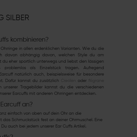
 SILBER
ffs kombinieren?
hrringe in allen erdenklichen Varianten. Wie du die
auch davon abhängig davon, welchen Style du am
t du eher sportlich unterwegs und liebst den lässigen
s problemlos als Einzelstück tragen. Aufregend
arcuff natürlich auch, beispielsweise für besondere
t. Dafür kannst du zusätzlich
Creolen
oder
filigrane
n unserer Tragebilder kannst du die verschiedenen
serer Earcuffs mit anderen Ohrringen entdecken.
 Earcuff an?
anz einfach von oben auf dein Ohr an die
zt das Schmuckstück fest an deiner Ohrmuschel. Eine
t Du auch bei jedem unserer Ear Cuffs Artikel.