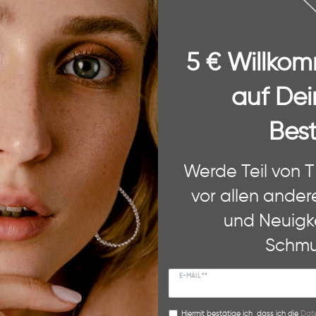
5 € Willko
auf Dei
Best
 Website. Einige von diesen sind essenziell, während andere uns helfe
Werde Teil von 
ere Informationen zu den von uns verwendeten Cookies und Deinen Rec
und unserem
Impressum
.
vor allen ander
und Neuigk
Medien
DHL Wunschzustellung
PayPal
Funktional
Schmu
kzeptieren
Alle ab
E-MAIL **
Hiermit bestätige ich, dass ich die
Date