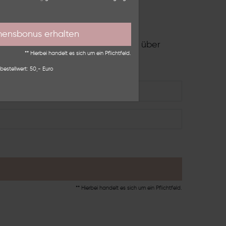
mensbonus erhalten
 ersten Einkauf*. Erfahre als Erste über
Schmuckwelt.
** Hierbei handelt es sich um ein Pflichtfeld.
bestellwert: 50,- Euro
** Hierbei handelt es sich um ein Pflichtfeld.