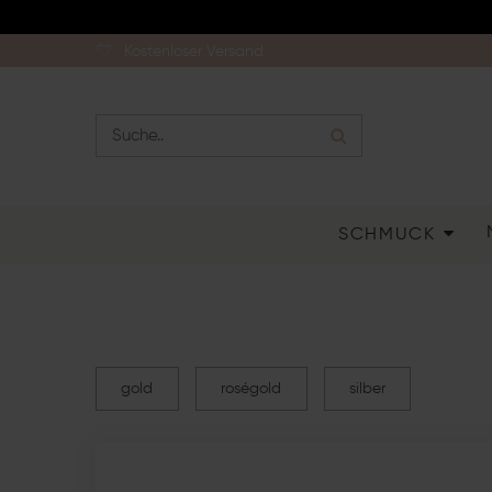
Kostenloser Versand
SCHMUCK
gold
roségold
silber