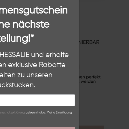
mmensgutschein
ne nächste
ellung!*
n, diese Website und Ihre
THESSALIE und erhalte
hten als Nutzer findest Du in
en exklusive Rabatte
eiten zu unseren
Weitere Einstellungen
ckstücken.
lehnen
n­schutz­erklärung
gelesen habe. Meine Einwilligung