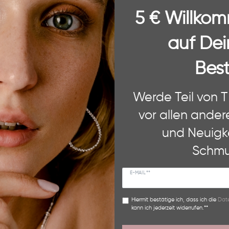
5 € Willko
auf Dei
UNSER VERSPRECHEN AN DICH
Best
 Website. Einige von diesen sind essenziell, während andere uns helfe
Werde Teil von 
ere Informationen zu den von uns verwendeten Cookies und Deinen Rec
und unserem
Impressum
.
vor allen ander
und Neuigk
Medien
DHL Wunschzustellung
PayPal
Funktional
Schmu
kzeptieren
Alle ab
E-MAIL **
Hiermit bestätige ich, dass ich die
Date
BEWERTUNGEN
kann ich jederzeit widerrufen.**