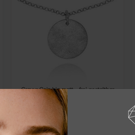
Gravur Coin big matt - frei gestaltbar
925 STERLING SILBER
49,00 €