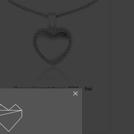
Gravur Herzanhänger ARIA - frei
×
gestaltbar
925 STERLING SILBER
ab 55,00 €