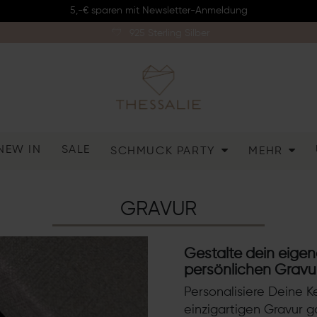
5,-€ sparen mit Newsletter-Anmeldung
925 Sterling Silber
NEW IN
SALE
SCHMUCK PARTY
MEHR
GRAVUR
Gestalte dein eige
persönlichen Gravu
Personalisiere Deine Ke
einzigartigen Gravur 