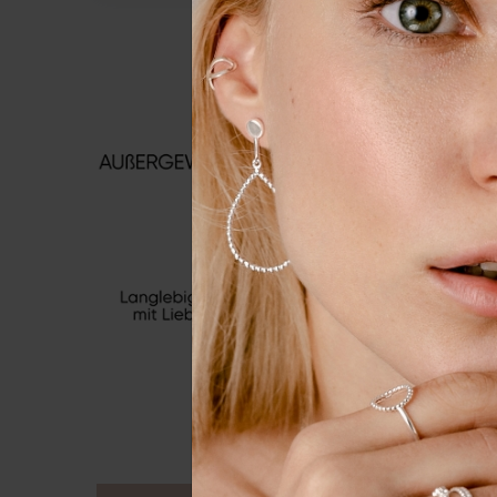
Wir nutzen Cookies auf unserer
Erfahrung zu verbessern. Weit
unserer
Daten­schutz­erklärung
Essenziell
Externe 
Alle a