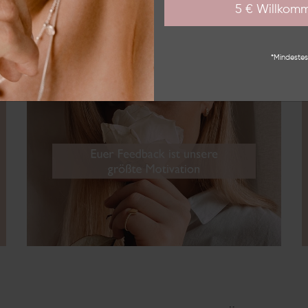
5 € Willkom
*Mindestes
chste