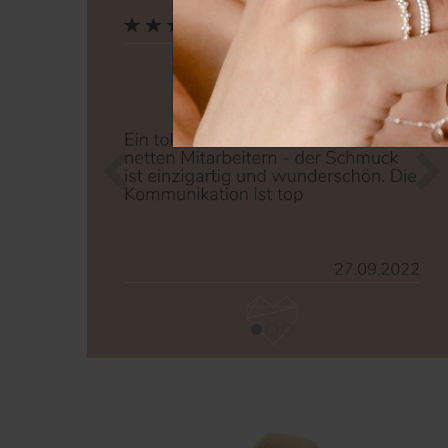
Zurück
Nä