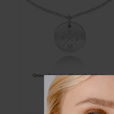
Gravur Coin big glänzend - mit vier
Initialen
925 STERLING SILBER
ab 49,00 €