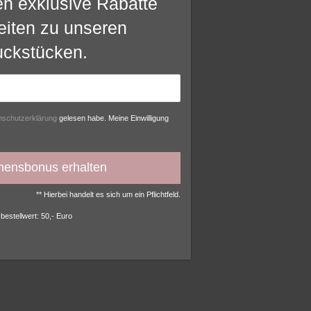
en exklusive Rabatte
eiten zu unseren
Weitere Einstellungen
ckstücken.
lehnen
­schutz­erklärung
gelesen habe. Meine Einwilligung
mensbonus erhalten
** Hierbei handelt es sich um ein Pflichtfeld.
bestellwert: 50,- Euro