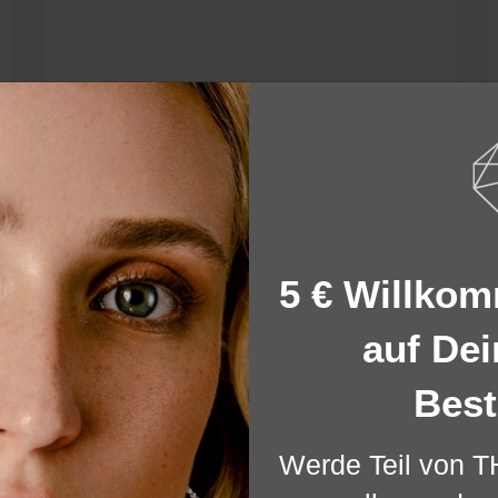
Ohrstecker JANA
925 STERLING SILBER
SILBER
39,00 €
5 € Willko
auf Dei
Best
r Website. Einige von diesen sind essenziell, während andere uns helf
Werde Teil von 
ere Informationen zu den von uns verwendeten Cookies und Deinen Rec
und unserem
Impressum
.