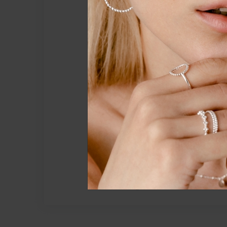
Essenziell
Externe
Alle a
Ohrstecker FIONA
925 STERLING SILBER
SILBER
39,00 €