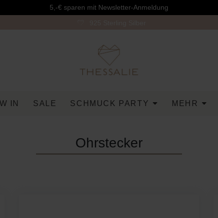
5,-€ sparen mit Newsletter-Anmeldung
925 Sterling Silber
W IN
SALE
SCHMUCK PARTY
MEHR
Ohrstecker