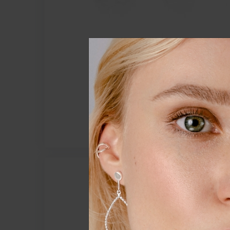
Ohrstecker LIYANA
925 STERLING SILBER
SILBER
ab 39,00 €
Wir nutzen Cookies auf unsere
Erfahrung zu verbessern. Weit
unserer
Daten­schutz­erklärung