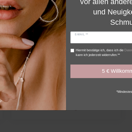
vor allen ander
und Neuigk
 Medien
DHL Wunschzustellung
PayPal
Funktional
Schmu
kzeptieren
Alle ab
E-MAIL **
Hiermit bestätige ich, dass ich die
Daten
kann ich jederzeit widerrufen.**
5 € Willkom
Ohrstecker ROSE
925 STERLING SILBER
SILBER
*Mindestes
ab 39,00 €