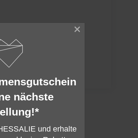
×
Ohrstecker EVA
925 STERLING SILBER
SILBER
ab 35,00 €
mmensgutschein
ne nächste
ellung!*
en, diese Website und Ihre
THESSALIE und erhalte
hten als Nutzer findest Du in