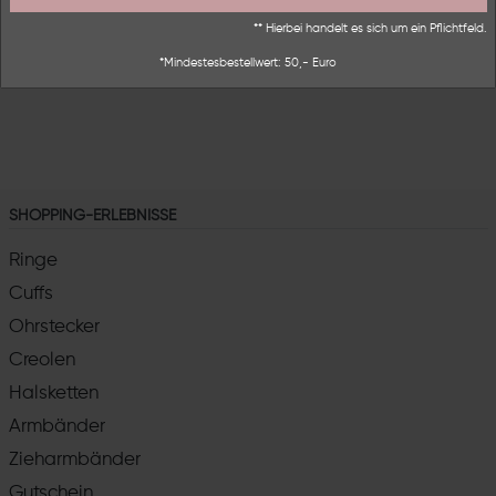
** Hierbei handelt es sich um ein Pflichtfeld.
*Mindestesbestellwert: 50,- Euro
SHOPPING-ERLEBNISSE
Ringe
Cuffs
Ohrstecker
Creolen
Halsketten
Armbänder
Zieharmbänder
Gutschein