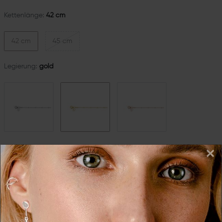
Kettenlänge:
42 cm
42 cm
45 cm
Legierung:
gold
×
*
45,00 EUR
Inhalt
1
Stück
in 2-4 Tagen bei Dir
In den Warenkorb