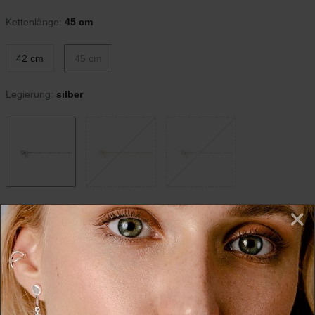
Kettenlänge:
45 cm
42 cm
45 cm
Legierung:
silber
×
*
40,00 EUR
Inhalt
1
Stück
in 2-4 Tagen bei Dir
In den Warenkorb