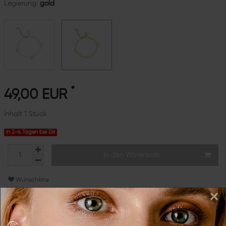
Legierung:
gold
*
49,00 EUR
Inhalt
1
Stück
in 2-4 Tagen bei Dir
In den Warenkorb
Wunschliste
×