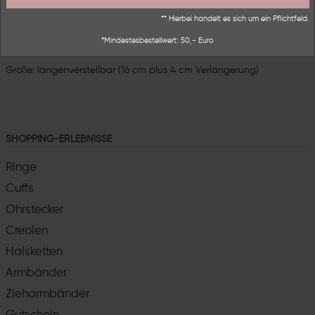
** Hierbei handelt es sich um ein Pflichtfeld.
Legierung: 18 Karat vergoldet / rosé vergoldet
*Mindestesbestellwert: 50,- Euro
Nickelfrei & allergiefreundlich
Größe: längenverstellbar (16 cm plus 4 cm Verlängerung)
SHOPPING-ERLEBNISSE
Ringe
Cuffs
Ohrstecker
Creolen
Halsketten
Armbänder
Zieharmbänder