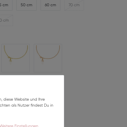
5 cm
50 cm
60 cm
70 cm
0 cm
*
UR
n, diese Website und Ihre
hten als Nutzer findest Du in
In den Warenkorb
Weitere Einstellungen