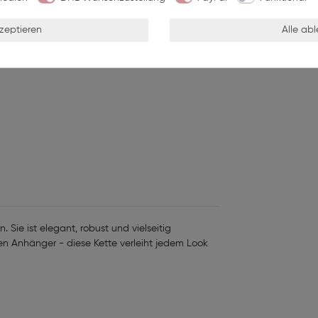
Wunschliste
kzeptieren
Alle ab
. Sie ist elegant, robust und vielseitig
nen Anhänger - diese Kette verleiht jedem Look