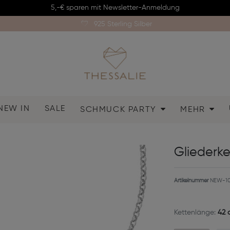
5,-€ sparen mit Newsletter-Anmeldung
925 Sterling Silber
NEW IN
SALE
SCHMUCK PARTY
MEHR
Gliederk
Artikelnummer
NEW-10
Kettenlänge:
42 