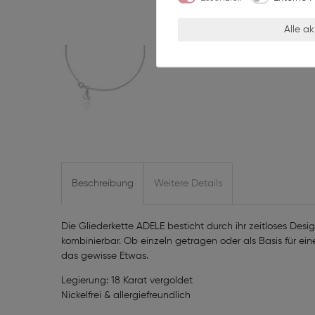
Alle a
Beschreibung
Weitere Details
Die Gliederkette ADELE besticht durch ihr zeitloses Design
kombinierbar. Ob einzeln getragen oder als Basis für ei
das gewisse Etwas.
Legierung: 18 Karat vergoldet
Nickelfrei & allergiefreundlich