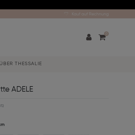
Kauf auf Rechnung
0
ÜBER THESSALIE
ette ADELE
72
cm