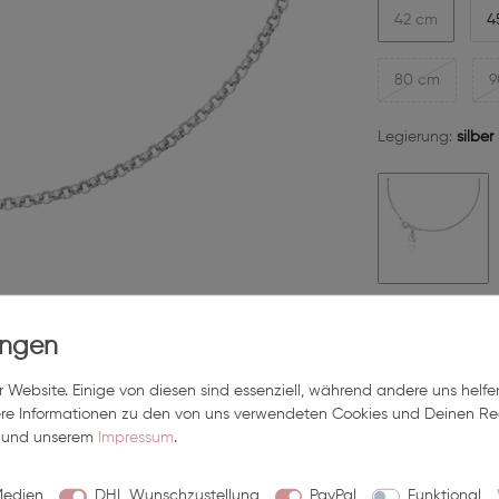
42 cm
4
80 cm
9
Legierung:
silber
35,00 E
Inhalt
1
Stück
 Website. Einige von diesen sind essenziell, während andere uns helfe
ere Informationen zu den von uns verwendeten Cookies und Deinen Rec
in 2-4 Tagen bei Dir
und unserem
Impressum
.
Medien
DHL Wunschzustellung
PayPal
Funktional