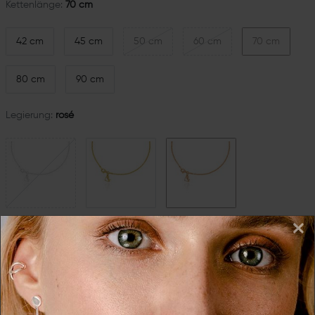
Kettenlänge:
70 cm
42 cm
45 cm
50 cm
60 cm
70 cm
80 cm
90 cm
Legierung:
rosé
×
*
50,00 EUR
Inhalt
1
Stück
in 2-4 Tagen bei Dir