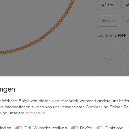
42 cm
4
80 cm
9
Legierung:
rosé
50,00 E
Inhalt
1
Stück
 Website. Einige von diesen sind essenziell, während andere uns helfe
ere Informationen zu den von uns verwendeten Cookies und Deinen Rec
in 2-4 Tagen bei Dir
und unserem
Impressum
.
Medien
DHL Wunschzustellung
PayPal
Funktional