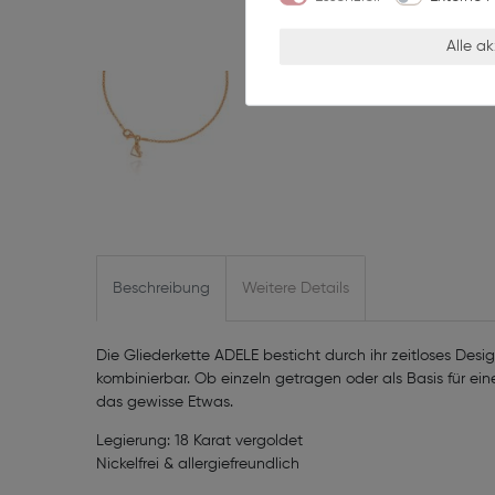
Alle a
Beschreibung
Weitere Details
Die Gliederkette ADELE besticht durch ihr zeitloses Design
kombinierbar. Ob einzeln getragen oder als Basis für ei
das gewisse Etwas.
Legierung: 18 Karat vergoldet
Nickelfrei & allergiefreundlich