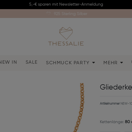
5,-€ sparen mit Newsletter-Anmeldung
925 Sterling Silber
NEW IN
SALE
SCHMUCK PARTY
MEHR
Gliederk
Artikelnummer
NEW-1
Kettenlänge:
80