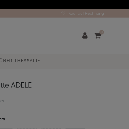
Kauf auf Rechnung
0
ÜBER THESSALIE
ette ADELE
089
 cm