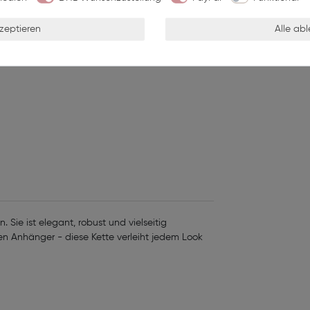
Wunschliste
kzeptieren
Alle ab
. Sie ist elegant, robust und vielseitig
nen Anhänger - diese Kette verleiht jedem Look