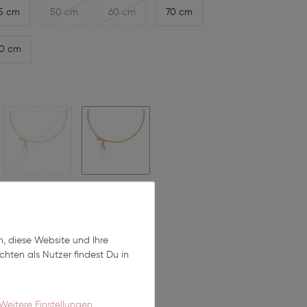
5 cm
50 cm
60 cm
70 cm
0 cm
*
UR
n, diese Website und Ihre
hten als Nutzer findest Du in
In den Warenkorb
Weitere Einstellungen