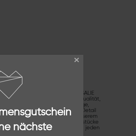
×
SSALIE
rin von THESSALIE. Ich habe THESSALIE
tbewusste Frauen, die Wert auf Qualität,
uellen Designs der Ketten, Ohrringe,
mmensgutschein
rden von mir mit viel Liebe zum Detail
pirationen, möchten wir Dir mit unserem
erlebnis bieten. Unsere Schmuckstücke
ne nächste
der kombinierbar sind und die Dich jeden