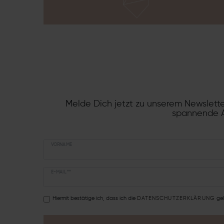
Melde Dich jetzt zu unserem Newslette
spannende A
VORNAME
E-MAIL **
Hiermit bestätige ich, dass ich die
DATEN­SCHUTZ­ERKLÄRUNG
gel