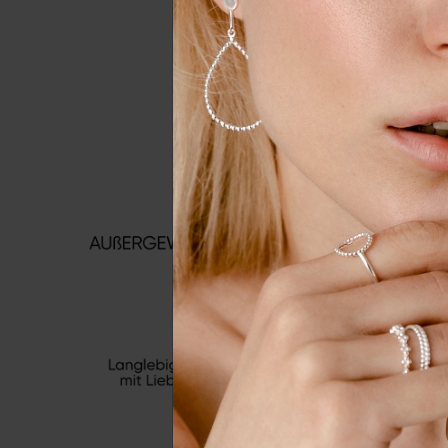
Wir nutzen Cookies auf unserer
Erfahrung zu verbessern. Weit
unserer
Daten­schutz­erklärung
Essenziell
Externe 
Alle a