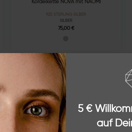
Kordelkette NOVA mit NAOMI
925 STERLING SILBER
SILBER
75,00 €
ÜBER THE
Mein Name ist Theresa und ich bin die Gründe
gegründet für Frauen wie dich und mich. Selbs
Langlebigkeit und Design legen. Unsere individ
5 € Willko
Armbänder und Ringe aus 925 Sterling Silber we
gestaltet. Mit unserem Faible für Trend und Ins
Label THESSALIE ein ganz besonderes Schmuck
auf Dei
sind von zeitloser Schönheit, die alle miteinan
Tag bereichern.
Erfahre hier mehr über uns!