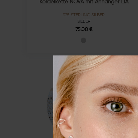
Kordelkette NOVA mit Anhänger LIA
925 STERLING SILBER
SILBER
75,00 €