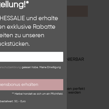
ellung!*
KONTAKT
n, diese Website und Ihre
THESSALIE und erhalte
hten als Nutzer findest Du in
en exklusive Rabatte
eiten zu unseren
Weitere Einstellungen
ckstücken.
lehnen
n­schutz­erklärung
gelesen habe. Meine Einwilligung
mensbonus erhalten
** Hierbei handelt es sich um ein Pflichtfeld.
bestellwert: 50,- Euro