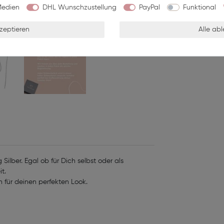
Medien
DHL Wunschzustellung
PayPal
Funktional
kzeptieren
Alle ab
g Silber. Egal ob für Dich selbst oder als
it.
n für deinen perfekten Look.