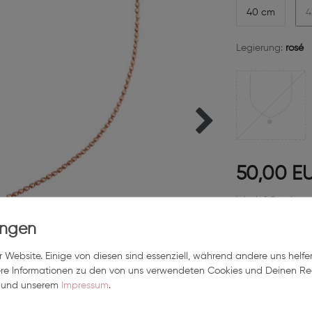
40 cm
4
Legierung:
rosé
50,00 E
Inhalt
1
Stück
in 2-4 Tagen bei Dir
 Website. Einige von diesen sind essenziell, während andere uns helfe
ere Informationen zu den von uns verwendeten Cookies und Deinen Rec
und unserem
Impressum
.
Wunschliste