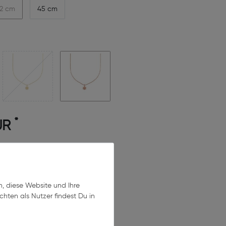
2 cm
45 cm
*
UR
n, diese Website und Ihre
In den Warenkorb
hten als Nutzer findest Du in