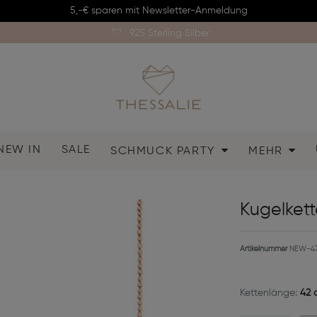
5,-€ sparen mit Newsletter-Anmeldung
925 Sterling Silber
NEW IN
SALE
SCHMUCK PARTY
MEHR
Kugelket
Artikelnummer
NEW-47
Kettenlänge:
42 