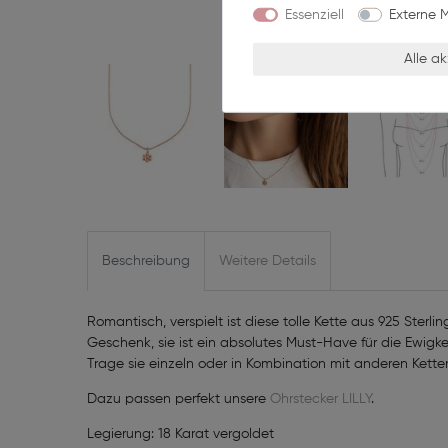
Essenziell
Externe 
Alle a
Beschreibung
Weitere Details
Romantisch, verspielt ist diese tolle Kette aus 925 Sterlin
Geschenk, sie ist ein absolutes Must-Have für die Ewigke
Trage sie einzeln oder in Kombination mit anderen Kette
Dazu passen perfekt unsere
Ohrstecker LILLY
.
Legierung: 18 Karat vergoldet