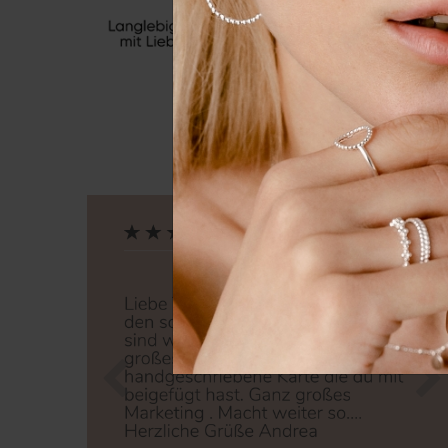
Essenziell
Externe 
Alle a
Zurück
Nä