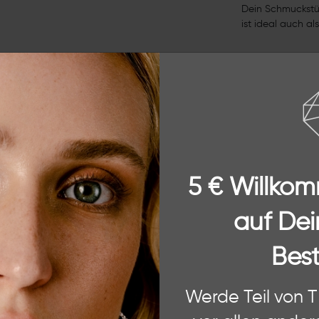
Dein Schmuckstü
ist ideal auch a
Anhänger-Größe:
Legierung: 18 Ka
5 € Willko
UNSER VERSPRECHEN AN DICH
auf Dei
Best
 Website. Einige von diesen sind essenziell, während andere uns helfe
Werde Teil von 
ere Informationen zu den von uns verwendeten Cookies und Deinen Rec
und unserem
Impressum
.