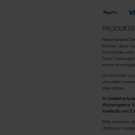
PRODUKTB
Personalisiere De
Initialen ganz n
Schriftarten und
Durch Deine ganz
einem einmaligen
Du möchtest auc
von vielen passen
alles dabei.
Im Vorfeld schick
Wunschgravur. Er
innerhalb von 5
Bitte beachte, d
Umtausch ausges