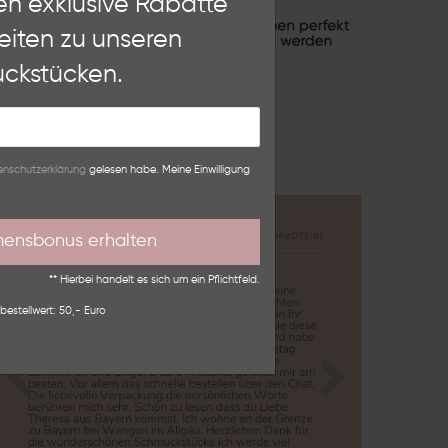
en exklusive Rabatte
eiten zu unseren
Weitere Einstellungen
ckstücken.
lehnen
n­schutz­erklärung
gelesen habe. Meine Einwilligung
mensbonus erhalten
** Hierbei handelt es sich um ein Pflichtfeld.
bestellwert: 50,- Euro
Zurück
Nächste