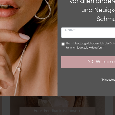
vor allen ander
und Neuigk
Medien
DHL Wunschzustellung
PayPal
Funktional
Schmu
kzeptieren
Alle ab
E-MAIL **
BEWERTUNGEN
Hiermit bestätige ich, dass ich die
Date
kann ich jederzeit widerrufen.**
5 € Willkom
*Mindestes
chste