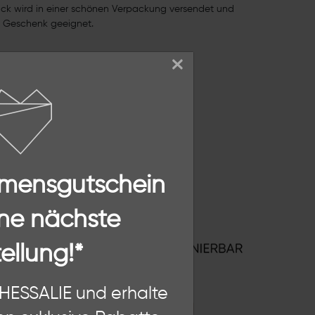
ck wird in einer schönen Verpackung versendet und
ls Geschenk geeignet.
×
 ca. 11 mm
rat vergoldet
mmensgutschein
ne nächste
ellung!*
n, diese Website und Ihre
THESSALIE und erhalte
hten als Nutzer findest Du in