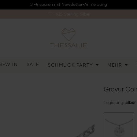
5,-€ sparen mit Newsletter-Anmeldung
925 Sterling Silber
NEW IN
SALE
SCHMUCK PARTY
MEHR
Gravur Coin
Legierung:
silber