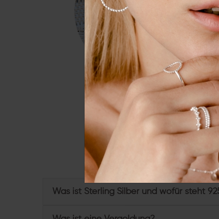
Essenziell
Externe 
Alle a
Du hast weitere Frage
Was ist Sterling Silber und wofür steht 92
Was ist eine Vergoldung?