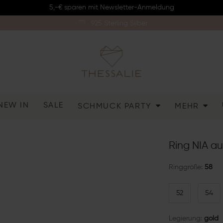
5,-€ sparen mit Newsletter-Anmeldung
925 Sterling Silber
NEW IN
SALE
SCHMUCK PARTY
MEHR
Ring NIA aus
Ringgröße:
58
52
54
Legierung:
gold