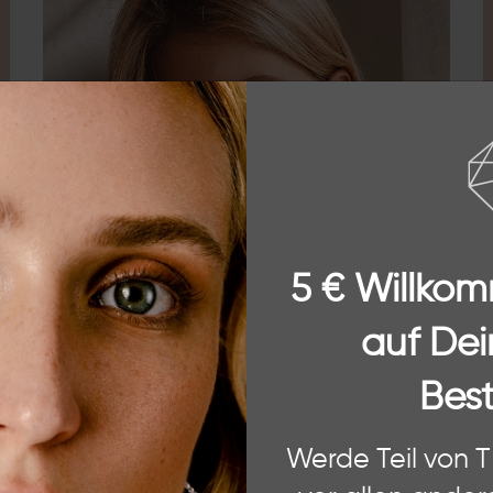
chste
5 € Willko
auf Dei
Best
ÜBER THE
 Website. Einige von diesen sind essenziell, während andere uns helfe
Werde Teil von 
ere Informationen zu den von uns verwendeten Cookies und Deinen Rec
Mein Name ist Theresa und ich bin die Gründerin 
und unserem
Impressum
.