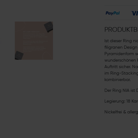
PRODUKTB
Ist dieser Ring n
filigranen Design
Pyramidenform s
wunderschönen Ri
Auftritt sicher. 
im Ring-Stacking
kombinierbar.
Der Ring NIA ist 
Legierung: 18 Ka
Nickelfrei & aller