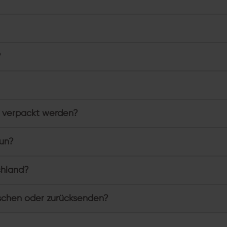
?
 verpackt werden?
tun?
chland?
schen oder zurücksenden?