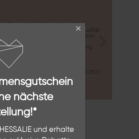
×
Zurück
Nächste
mmensgutschein
ne nächste
ellung!*
SSALIE
n, diese Website und Ihre
THESSALIE und erhalte
hten als Nutzer findest Du in
von THESSALIE. Wir stehen für