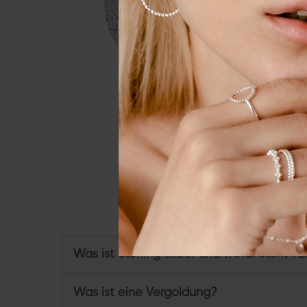
Essenziell
Externe 
Alle a
Du hast weitere Frage
Was ist Sterling Silber und wofür steht 92
Was ist eine Vergoldung?