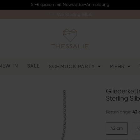
5,-€ sparen mit Newsletter-Anmeldung
925 Sterling Silber
NEW IN
SALE
SCHMUCK PARTY
MEHR
Gliederket
Sterling Sil
Kettenlänge:
42 
42 cm
4