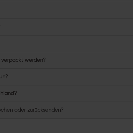
?
 verpackt werden?
tun?
chland?
schen oder zurücksenden?