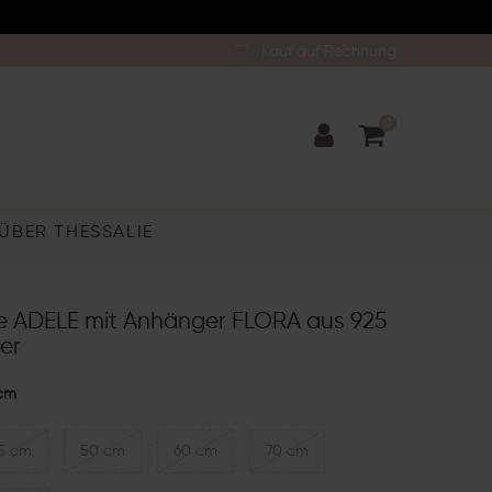
Kauf auf Rechnung
0
ÜBER THESSALIE
te ADELE mit Anhänger FLORA aus 925
ber
cm
5 cm
50 cm
60 cm
70 cm