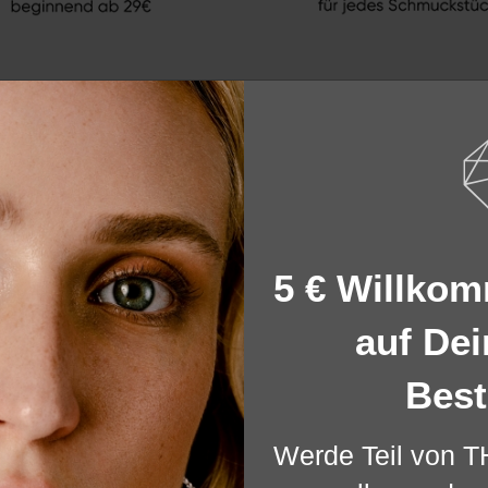
BEWERTUNGEN
5 € Willko
auf Dei
Best
chste
r Website. Einige von diesen sind essenziell, während andere uns helf
Werde Teil von 
ere Informationen zu den von uns verwendeten Cookies und Deinen Rec
und unserem
Impressum
.