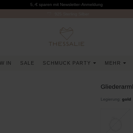
5,-€ sparen mit Newsletter-Anmeldung
925 Sterling Silber
W IN
SALE
SCHMUCK PARTY
MEHR
Gliederarm
Legierung:
gold