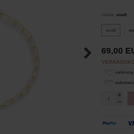
Größe:
small
small
me
69,00 E
VERSANDKO
Lieferung 
selbstvers