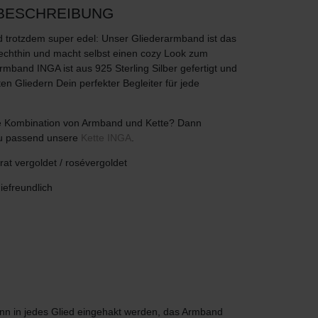
BESCHREIBUNG
 trotzdem super edel: Unser Gliederarmband ist das
echthin und macht selbst einen cozy Look zum
rmband INGA ist aus 925 Sterling Silber gefertigt und
n Gliedern Dein perfekter Begleiter für jede
e Kombination von Armband und Kette? Dann
zu passend unsere
Kette INGA
.
at vergoldet / rosévergoldet
giefreundlich
nn in jedes Glied eingehakt werden, das Armband