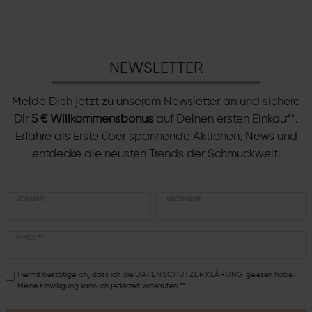
NEWSLETTER
Melde Dich jetzt zu unserem Newsletter an und sichere
Dir
5 € Willkommensbonus
auf Deinen ersten Einkauf*.
Erfahre als Erste über spannende Aktionen, News und
entdecke die neusten Trends der Schmuckwelt.
VORNAME
NACHNAME
E-MAIL **
Hiermit bestätige ich, dass ich die
DATEN­SCHUTZ­ERKLÄRUNG
gelesen habe.
Meine Einwilligung kann ich jederzeit widerrufen.**