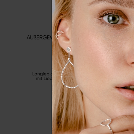
Wir nutzen Cookies auf unserer
Erfahrung zu verbessern. Weit
unserer
Daten­schutz­erklärung
Essenziell
Externe 
Alle a