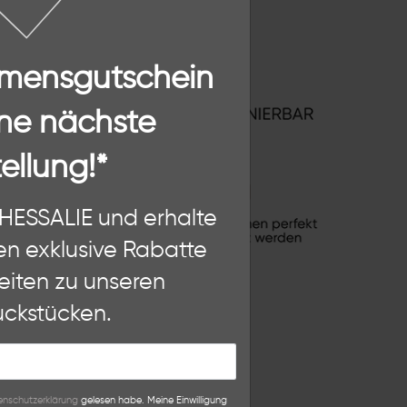
mmensgutschein
ne nächste
ellung!*
n, diese Website und Ihre
THESSALIE und erhalte
hten als Nutzer findest Du in
en exklusive Rabatte
eiten zu unseren
Weitere Einstellungen
ckstücken.
lehnen
n­schutz­erklärung
gelesen habe. Meine Einwilligung