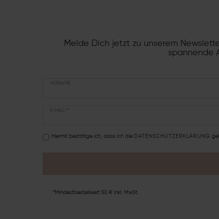
Melde Dich jetzt zu unserem Newslette
spannende A
VORNAME
E-MAIL **
Hiermit bestätige ich, dass ich die
DATEN­SCHUTZ­ERKLÄRUNG
gel
*Mindestbestellwert 50 € inkl. MwSt.