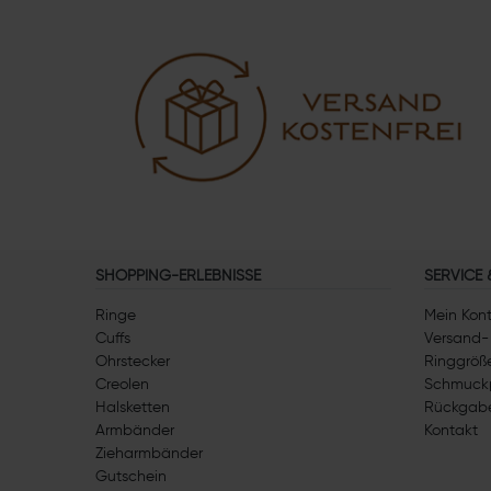
SHOPPING-ERLEBNISSE
SERVICE
Ringe
Mein Kon
Cuffs
Versand-
Ohrstecker
Ringgröße
Creolen
Schmuck
Halsketten
Rückgab
Armbänder
Kontakt
Zieharmbänder
Gutschein