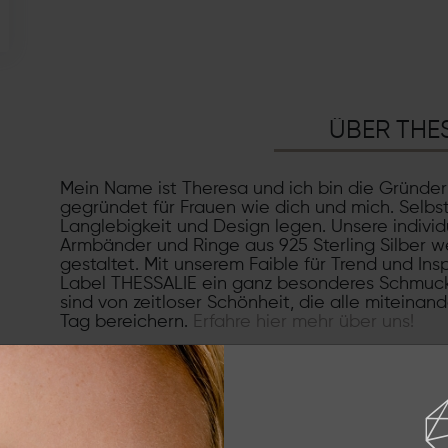
ÜBER THE
Mein Name ist Theresa und ich bin die Gründe
gegründet für Frauen wie dich und mich. Selbs
Langlebigkeit und Design legen. Unsere individ
Armbänder und Ringe aus 925 Sterling Silber we
gestaltet. Mit unserem Faible für Trend und Ins
Label THESSALIE ein ganz besonderes Schmuck
sind von zeitloser Schönheit, die alle miteinan
Tag bereichern.
Erfahre hier mehr über uns!
ÜBER UNS