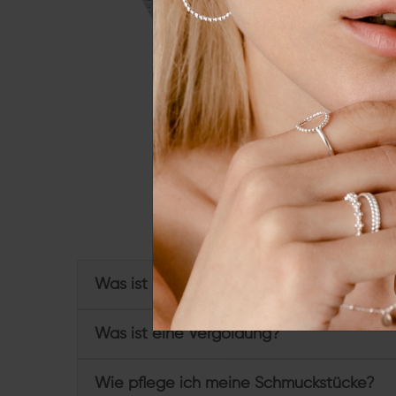
Essenziell
Externe 
Alle a
Du hast weitere Frage
Was ist Sterling Silber und wofür steht 92
Was ist eine Vergoldung?
Wie pflege ich meine Schmuckstücke?