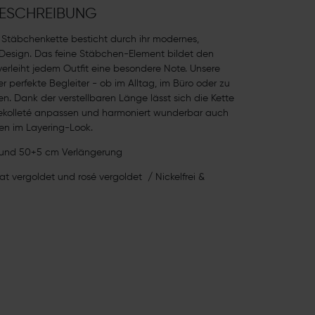
ESCHREIBUNG
Stäbchenkette besticht durch ihr modernes,
 Design. Das feine Stäbchen-Element bildet den
erleiht jedem Outfit eine besondere Note. Unsere
er perfekte Begleiter - ob im Alltag, im Büro oder zu
en. Dank der verstellbaren Länge lässt sich die Kette
Dekolleté anpassen und harmoniert wunderbar auch
en im Layering-Look.
und 50+5 cm Verlängerung
at vergoldet und rosé vergoldet / Nickelfrei &
h