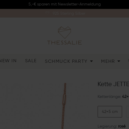
5,-€ sparen mit Newsletter-Anmeldung
925 Sterling Silber
NEW IN
SALE
SCHMUCK PARTY
MEHR
Kette JETTE
Kettenlänge:
42+
42+5 cm
Legierung:
rosé