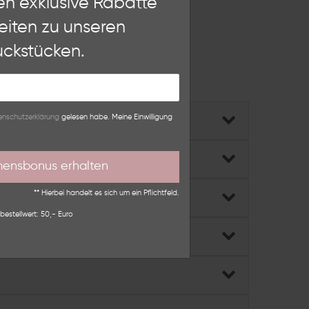
en exklusive Rabatte
eiten zu unseren
Weitere Einstellungen
ckstücken.
lehnen
ber das
Kontaktformular
.
n­schutz­erklärung
gelesen habe. Meine Einwilligung
mensbonus erhalten
** Hierbei handelt es sich um ein Pflichtfeld.
bestellwert: 50,- Euro