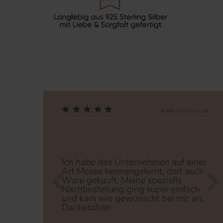
Zurück
Nä