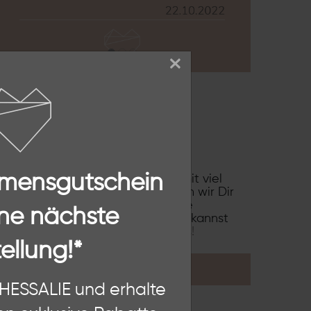
×
SSALIE
von THESSALIE. Wir stehen für
aus 925 Sterling Silber. Unsere
mmensgutschein
änder und Ringe werden von mir mit viel
r Trend und Inspirationen, möchten wir Dir
s Schmuckerlebnis bieten. Unsere
ne nächste
Dich jeden Tag bereichern. Dabei kannst
nieren.
Erfahre hier mehr über uns!
ellung!*
KONTAKT
n, diese Website und Ihre
THESSALIE und erhalte
hten als Nutzer findest Du in