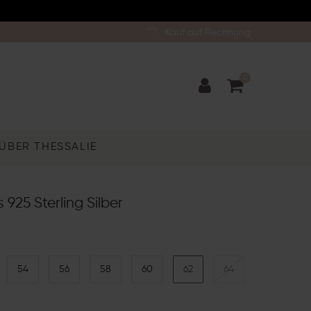
Kauf auf Rechnung
0
ÜBER THESSALIE
 925 Sterling Silber
54
56
58
60
62
64