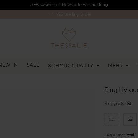
5,-€ sparen mit Newsletter-Anmeldung
925 Sterling Silber
NEW IN
SALE
SCHMUCK PARTY
MEHR
Ring LIV aus
Ringgröße:
62
50
52
Legierung:
rosé