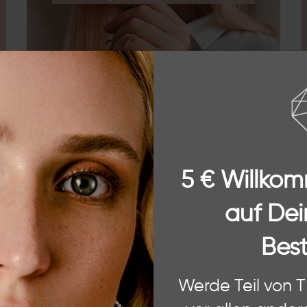
ÜBER THE
Mein Name ist Theresa und ich bin die Gründerin 
besonderen und qualitativ hochwertigen Schmuck 
5 € Willko
individuellen Designs der Ketten, Ohrringe, Armb
Liebe zum Detail gestaltet. Mit unserem Faible fü
mit unserem Label THESSALIE ein ganz besondere
auf Dei
Schmuckstücke sind von zeitloser Schönheit, die 
Du alle unsere Schmuckstücke miteinander kombi
Best
ÜBER UNS
 Website. Einige von diesen sind essenziell, während andere uns helfe
Werde Teil von 
ere Informationen zu den von uns verwendeten Cookies und Deinen Rec
und unserem
Impressum
.