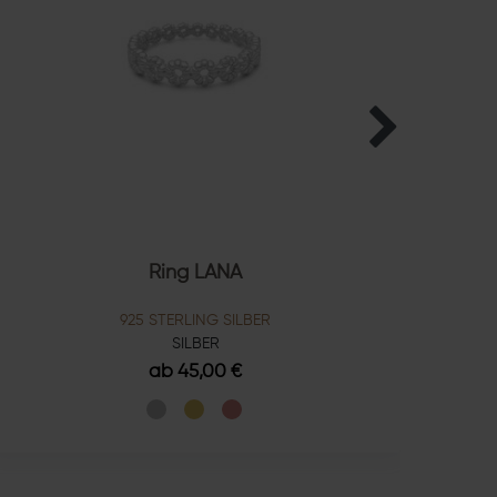
Ring LANA
Kug
925 STERLING SILBER
SILBER
ab 45,00 €