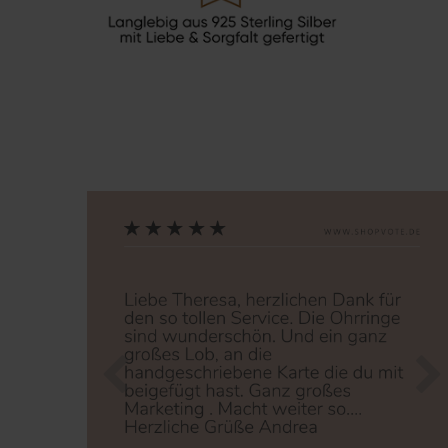
Zurück
Nä