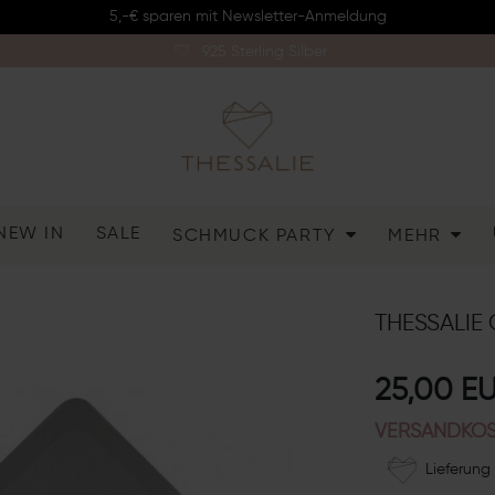
5,-€ sparen mit Newsletter-Anmeldung
925 Sterling Silber
NEW IN
SALE
SCHMUCK PARTY
MEHR
THESSALIE 
25,00 E
VERSANDKOS
Lieferung 