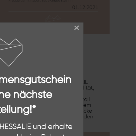
×
SSALIE
mmensgutschein
 von THESSALIE. Ich habe THESSALIE
wusste Frauen, die Wert auf Qualität,
ne nächste
len Designs der Ketten, Ohrringe,
en von mir mit viel Liebe zum Detail
rationen, möchten wir Dir mit unserem
ellung!*
lebnis bieten. Unsere Schmuckstücke
r kombinierbar sind und die Dich jeden
n, diese Website und Ihre
THESSALIE und erhalte
hten als Nutzer findest Du in