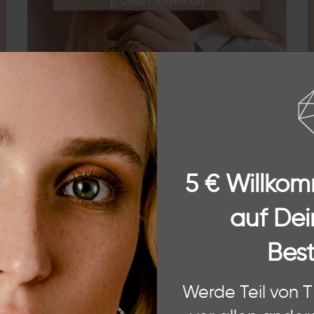
ÜBER THE
5 € Willko
Mein Name ist Theresa und ich bin die Gründerin
gegründet für Frauen wie dich und mich. Selbstbe
auf Dei
Langlebigkeit und Design legen. Unsere individuel
Armbänder und Ringe aus 925 Sterling Silber werd
gestaltet. Mit unserem Faible für Trend und Inspi
Best
Label THESSALIE ein ganz besonderes Schmucker
sind von zeitloser Schönheit, die alle miteinande
 Website. Einige von diesen sind essenziell, während andere uns helfe
Tag bereichern.
Erfahre hier mehr über uns!
Werde Teil von 
ere Informationen zu den von uns verwendeten Cookies und Deinen Rec
und unserem
Impressum
.