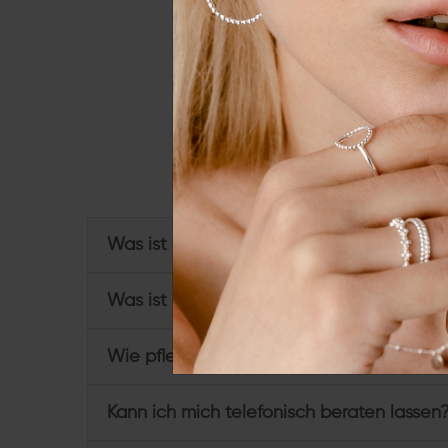
Essenziell
Externe 
Alle a
Du hast weitere Frage
Was ist Sterling Silber und wofür steht 92
Was ist eine Vergoldung?
Wie pflege ich meine Schmuckstücke?
Kann ich mich telefonisch beraten lassen