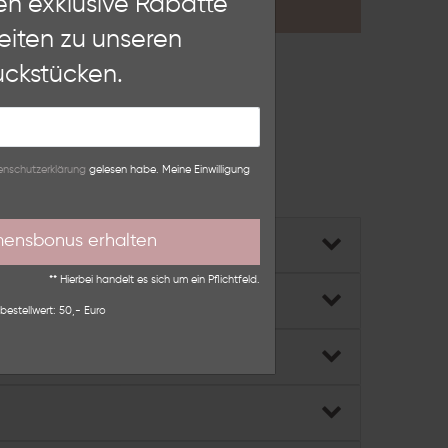
en exklusive Rabatte
KONTAKT
eiten zu unseren
Weitere Einstellungen
ckstücken.
lehnen
n­schutz­erklärung
gelesen habe. Meine Einwilligung
ber das
Kontaktformular
.
mensbonus erhalten
** Hierbei handelt es sich um ein Pflichtfeld.
bestellwert: 50,- Euro