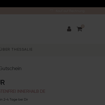
Kauf auf Rechnung
0
ÜBER THESSALIE
Gutschein
UR
TENFREI INNERHALB DE
in 2-4 Tage bei Dir