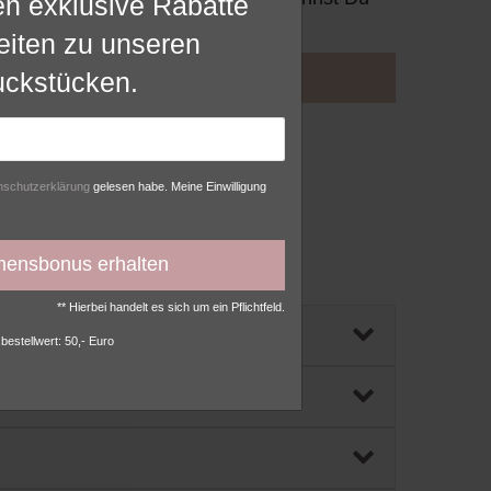
en exklusive Rabatte
en.
Erfahre hier mehr über uns!
eiten zu unseren
Weitere Einstellungen
KONTAKT
ckstücken.
lehnen
­schutz­erklärung
gelesen habe. Meine Einwilligung
mensbonus erhalten
ber das
Kontaktformular
.
** Hierbei handelt es sich um ein Pflichtfeld.
bestellwert: 50,- Euro