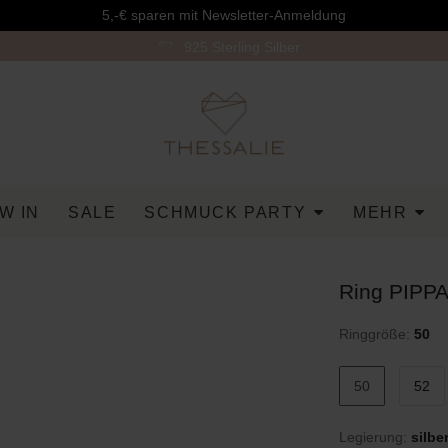
5,-€ sparen mit Newsletter-Anmeldung
925 Sterling Silber
W IN
SALE
SCHMUCK PARTY
MEHR
Ring PIPPA 
Ringgröße:
50
50
52
Legierung:
silbe