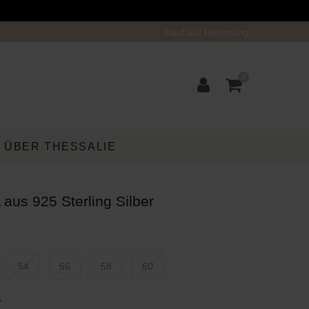
Kauf auf Rechnung
0
ÜBER THESSALIE
aus 925 Sterling Silber
54
56
58
60
r