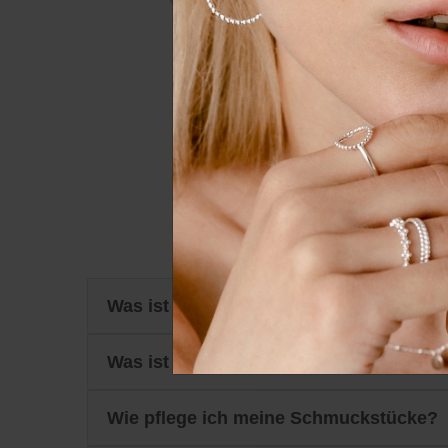
Essenziell
Externe
Alle a
Du hast weitere Fragen
Was ist Sterling Silber und wofür steht 
Was ist eine Vergoldung?
Wie pflege ich meine Schmuckstücke?