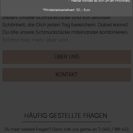
** Hierbei handelt es sich um ein Pflichtfeld.
Inspirationen, möchten wir Dir mit unserem Label
THESSALIE ein ganz besonderes Schmuckerlebnis
*Mindestesbestellwert: 50,- Euro
bieten. Unsere Schmuckstücke sind von zeitloser
Schönheit, die Dich jeden Tag bereichern. Dabei kannst
Du alle unsere Schmuckstücke miteinander kombinieren.
Erfahre hier mehr über uns!
ÜBER UNS
KONTAKT
HÄUFIG GESTELLTE FRAGEN
Du hast weitere Fragen? Dann rufe uns gerne an T: 040 / 881 443