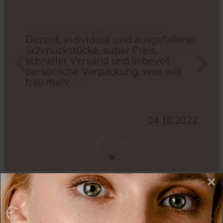
Zurück
Nächs
×