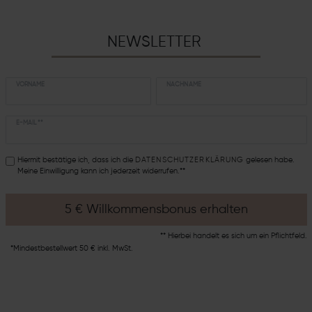
NEWSLETTER
VORNAME
NACHNAME
E-MAIL **
Hiermit bestätige ich, dass ich die
DATEN­SCHUTZ­ERKLÄRUNG
gelesen habe.
Meine Einwilligung kann ich jederzeit widerrufen.**
5 € Willkommensbonus erhalten
** Hierbei handelt es sich um ein Pflichtfeld.
*Mindestbestellwert 50 € inkl. MwSt.