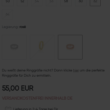
50
52
54
56
58
60
62
64
Legierung:
rosé
Du weißt deine Ringgröße nicht? Dann klicke
hie
r
um die perfekte
Ringgröße für Dich zu ermitteln.
55,00 EUR
VERSANDKOSTENFREI INNERHALB DE
Lieferung in 2-4 Tage bei Dir