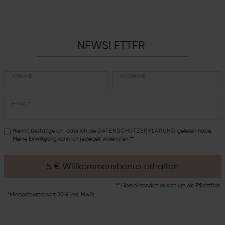
NEWSLETTER
VORNAME
NACHNAME
E-MAIL **
Hiermit bestätige ich, dass ich die
DATEN­SCHUTZ­ERKLÄRUNG
gelesen habe.
Meine Einwilligung kann ich jederzeit widerrufen.**
5 € Willkommensbonus erhalten
** Hierbei handelt es sich um ein Pflichtfeld.
*Mindestbestellwert 50 € inkl. MwSt.