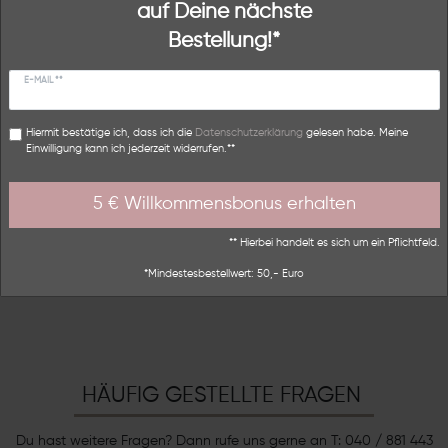
auf Deine nächste
Trend und Inspirationen, möchten wir Dir mit unserem
Essenziell
Externe Medien
Bestellung!*
Label THESSALIE ein ganz besonderes
Schmuckerlebnis bieten. Unsere Schmuckstücke sind
DHL Wunschzustellung
PayPal
E-MAIL **
von zeitloser Schönheit, die alle miteinander
Funktional
Weitere Einstellungen
kombinierbar sind und die Dich jeden Tag
Hiermit bestätige ich, dass ich die
Daten­schutz­erklärung
gelesen habe. Meine
bereichern.
Erfahre hier mehr über uns!
Alle akzeptieren
Alle ablehnen
Einwilligung kann ich jederzeit widerrufen.**
ÜBER UNS
5 € Willkommensbonus erhalten
** Hierbei handelt es sich um ein Pflichtfeld.
KONTAKT
*Mindestesbestellwert: 50,- Euro
HÄUFIG GESTELLTE FRAGEN
Du hast weitere Fragen? Dann rufe uns gerne an T: 040 / 881 443