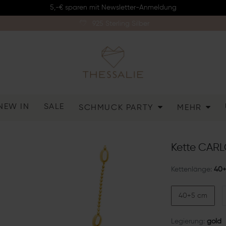
5,-€ sparen mit Newsletter-Anmeldung
925 Sterling Silber
NEW IN
SALE
SCHMUCK PARTY
MEHR
Kette CARLO
Kettenlänge:
40
40+5 cm
Legierung:
gold