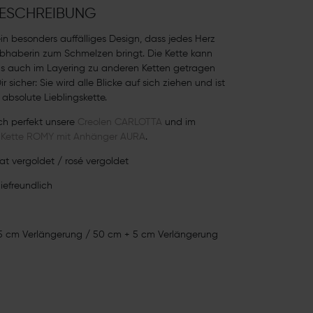
ESCHREIBUNG
ein besonders auffälliges Design, dass jedes Herz
bhaberin zum Schmelzen bringt. Die Kette kann
als auch im Layering zu anderen Ketten getragen
ir sicher: Sie wird alle Blicke auf sich ziehen und ist
 absolute Lieblingskette.
h perfekt unsere
Creolen CARLOTTA
und im
e
Kette ROMY mit Anhänger AURA
.
at vergoldet / rosé vergoldet
giefreundlich
5 cm Verlängerung / 50 cm + 5 cm Verlängerung