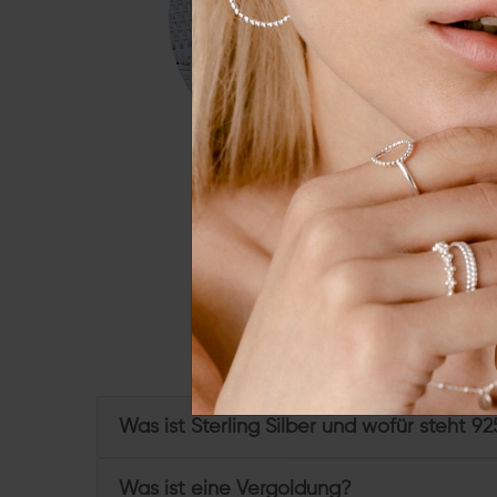
Essenziell
Externe 
Alle a
Du hast weitere Frage
Was ist Sterling Silber und wofür steht 92
Was ist eine Vergoldung?