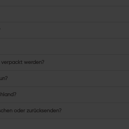
?
 verpackt werden?
tun?
chland?
schen oder zurücksenden?