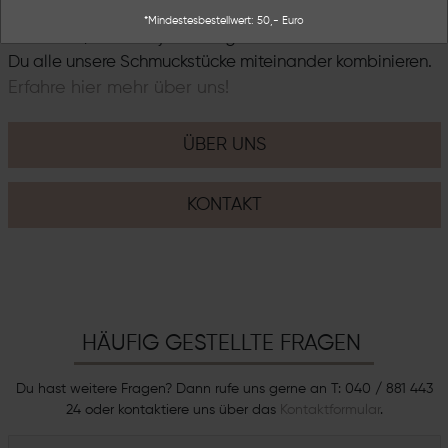
bieten. Unsere Schmuckstücke sind von zeitloser
*Mindestesbestellwert: 50,- Euro
Schönheit, die Dich jeden Tag bereichern. Dabei kannst
Du alle unsere Schmuckstücke miteinander kombinieren.
Erfahre hier mehr über uns!
ÜBER UNS
KONTAKT
HÄUFIG GESTELLTE FRAGEN
Du hast weitere Fragen? Dann rufe uns gerne an T: 040 / 881 443
24 oder kontaktiere uns über das
Kontaktformular
.