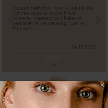
Zurück
Nächs
×