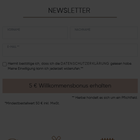
NEWSLETTER
VORNAME
NACHNAME
E-MAIL **
Hiermit bestätige ich, dass ich die
DATEN­SCHUTZ­ERKLÄRUNG
gelesen habe.
Meine Einwilligung kann ich jederzeit widerrufen.**
5 € Willkommensbonus erhalten
** Hierbei handelt es sich um ein Pflichtfeld.
*Mindestbestellwert 50 € inkl. MwSt.