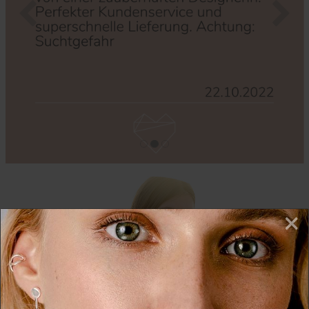
Zurück
Nächs
×