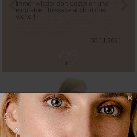
Zurück
Nächs
×