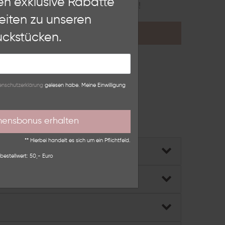
en exklusive Rabatte
nieren.
Erfahre hier mehr über uns!
eiten zu unseren
Weitere Einstellungen
KONTAKT
ckstücken.
lehnen
n­schutz­erklärung
gelesen habe. Meine Einwilligung
mensbonus erhalten
ber das
Kontaktformular
.
** Hierbei handelt es sich um ein Pflichtfeld.
bestellwert: 50,- Euro