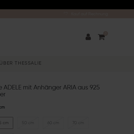
Kauf auf Rechnung
0
ÜBER THESSALIE
te ADELE mit Anhänger ARIA aus 925
ber
cm
5 cm
50 cm
60 cm
70 cm