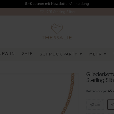
5,-€ sparen mit Newsletter-Anmeldung
925 Sterling Silber
NEW IN
SALE
SCHMUCK PARTY
MEHR
Gliederket
Sterling Sil
Kettenlänge:
45 
42 cm
4