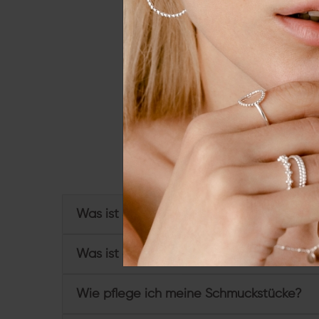
Essenziell
Externe 
Alle a
Du hast weitere Frage
Was ist Sterling Silber und wofür steht 92
Was ist eine Vergoldung?
Wie pflege ich meine Schmuckstücke?