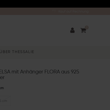
Kauf auf Rechnung
0
ÜBER THESSALIE
 ELSA mit Anhänger FLORA aus 925
ber
cm
5 cm