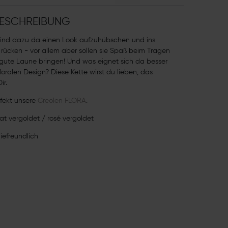
ESCHREIBUNG
ind dazu da einen Look aufzuhübschen und ins
u rücken - vor allem aber sollen sie Spaß beim Tragen
gute Laune bringen! Und was eignet sich da besser
oralen Design? Diese Kette wirst du lieben, das
ir.
fekt unsere
Creolen FLORA
.
at vergoldet / rosé vergoldet
giefreundlich