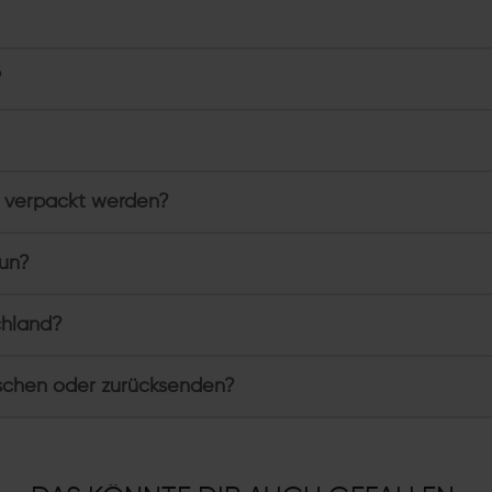
?
 verpackt werden?
tun?
chland?
schen oder zurücksenden?