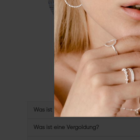
Essenziell
Externe 
Alle a
Du hast weitere Frage
Was ist Sterling Silber und wofür steht 92
Was ist eine Vergoldung?