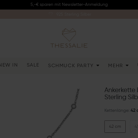
5,-€ sparen mit Newsletter-Anmeldung
925 Sterling Silber
NEW IN
SALE
SCHMUCK PARTY
MEHR
Ankerkette
Sterling Sil
Kettenlänge:
42 
42 cm
4