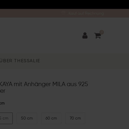
Kauf auf Rechnung
0
ÜBER THESSALIE
 KAYA mit Anhänger MILA aus 925
ber
cm
5 cm
50 cm
60 cm
70 cm