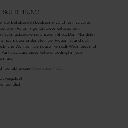
ESCHREIBUNG
er der beliebtesten Edelsteine. Durch sein stilvolles
schönen Farbmix gehört diese Kette zu den
ten Schmuckstücken in unserem Shop. Dem Mondstein
s nach, dass er der Stein der Frauen ist und sich
weibliche Wohlbefinden auswirken soll. Wenn dies mal
r Punkt ist, dass diese Kette unbedingt in jede
e muss.
h perfekt unsere
Ohrstecker MILA
.
rat vergoldet
giefreundlich