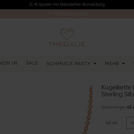
5,-€ sparen mit Newsletter-Anmeldung
925 Sterling Silber
NEW IN
SALE
SCHMUCK PARTY
MEHR
Kugelkette
Sterling Sil
Kettenlänge:
45 
42 cm
4