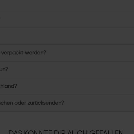
?
 verpackt werden?
tun?
chland?
schen oder zurücksenden?
DAS KÖNNTE DIR AUCH GEFALLEN