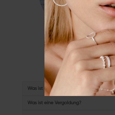
Essenziell
Externe 
Alle a
Du hast weitere Frage
Was ist Sterling Silber und wofür steht 92
Was ist eine Vergoldung?