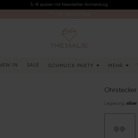
5,-€ sparen mit Newsletter-Anmeldung
925 Sterling Silber
NEW IN
SALE
SCHMUCK PARTY
MEHR
Ohrstecker 
Legierung:
silber