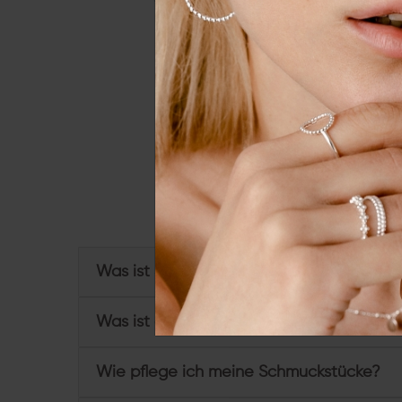
Essenziell
Externe 
Alle a
Du hast weitere Frage
Was ist Sterling Silber und wofür steht 92
Was ist eine Vergoldung?
Wie pflege ich meine Schmuckstücke?