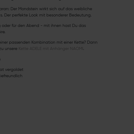
ran: Der Mondstein wirkt sich auf das weibliche
s. Der perfekte Look mit besonderer Bedeutung.
g oder für den Abend - mit ihnen hast Du das
ire.
iner passenden Kombination mit einer Kette? Dann
azu unsere
Kette ADELE mit Anhänger NAOMI
.
m
rat vergoldet
giefreundlich