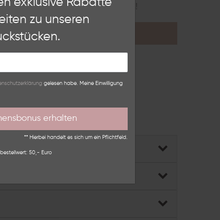
en exklusive Rabatte
nieren.
Erfahre hier mehr über uns!
eiten zu unseren
Weitere Einstellungen
KONTAKT
ckstücken.
lehnen
n­schutz­erklärung
gelesen habe. Meine Einwilligung
mensbonus erhalten
ber das
Kontaktformular
.
** Hierbei handelt es sich um ein Pflichtfeld.
bestellwert: 50,- Euro