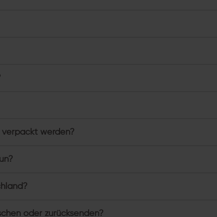
?
 verpackt werden?
tun?
chland?
schen oder zurücksenden?