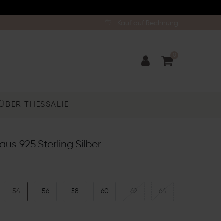
Kauf auf Rechnung
0
ÜBER THESSALIE
aus 925 Sterling Silber
54
56
58
60
62
64