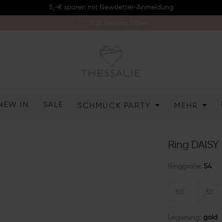
5,-€ sparen mit Newsletter-Anmeldung
925 Sterling Silber
NEW IN
SALE
SCHMUCK PARTY
MEHR
Ring DAISY 
Ringgröße:
54
50
52
Legierung:
gold