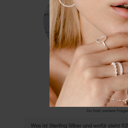
Essenziell
Externe 
Alle a
Du hast weitere Frage
Was ist Sterling Silber und wofür steht 92