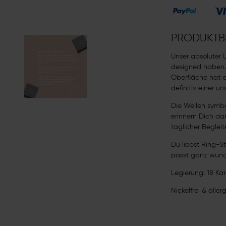
PRODUKTB
Unser absoluter L
designed haben.
Oberfläche hat e
definitiv einer u
Die Wellen symbo
erinnern Dich da
täglicher Begleit
Du liebst Ring-S
passt ganz wund
Legierung: 18 Ka
Nickelfrei & aller