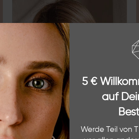
chste
5 € Willko
auf Dei
Best
 Website. Einige von diesen sind essenziell, während andere uns helfe
Werde Teil von 
ere Informationen zu den von uns verwendeten Cookies und Deinen Rec
ÜBER THE
und unserem
Impressum
.