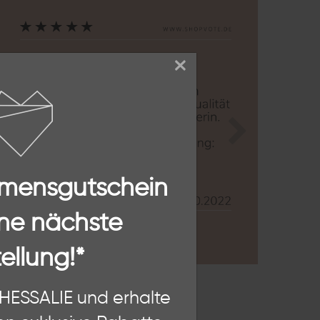
×
Zurück
Nächste
mmensgutschein
ne nächste
ellung!*
n, diese Website und Ihre
THESSALIE und erhalte
hten als Nutzer findest Du in
SSALIE