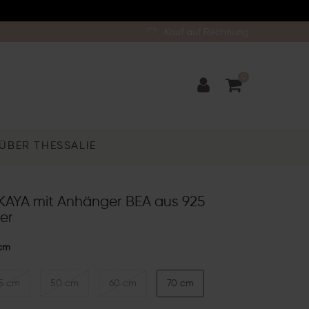
Kauf auf Rechnung
0
ÜBER THESSALIE
 KAYA mit Anhänger BEA aus 925
ber
cm
5 cm
50 cm
60 cm
70 cm