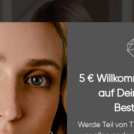
chste
5 € Willko
auf Dei
Best
 Website. Einige von diesen sind essenziell, während andere uns helfe
Werde Teil von 
ere Informationen zu den von uns verwendeten Cookies und Deinen Rec
ÜBER THE
und unserem
Impressum
.