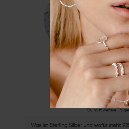
Essenziell
Externe 
Alle a
Du hast weitere Frage
Was ist Sterling Silber und wofür steht 92