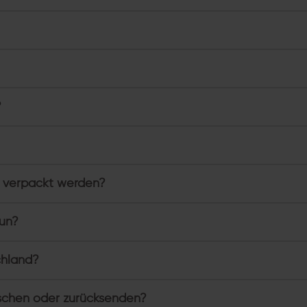
?
 verpackt werden?
tun?
chland?
schen oder zurücksenden?