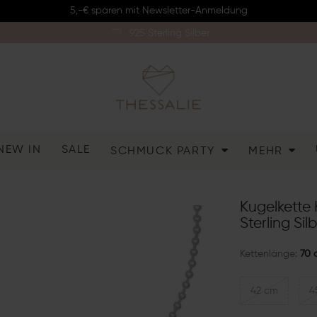
5,-€ sparen mit Newsletter-Anmeldung
925 Sterling Silber
NEW IN
SALE
SCHMUCK PARTY
MEHR
Kugelkette
Sterling Sil
Kettenlänge:
70 
42 cm
4