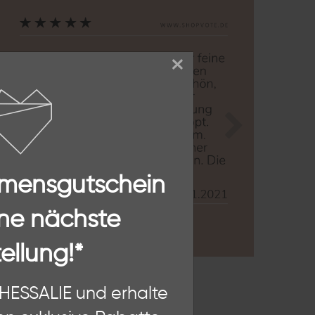
×
Zurück
Nächste
mmensgutschein
ne nächste
ellung!*
n, diese Website und Ihre
THESSALIE und erhalte
hten als Nutzer findest Du in
SSALIE