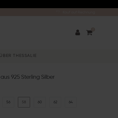
Kauf auf Rechnung
0
ÜBER THESSALIE
aus 925 Sterling Silber
56
58
60
62
64