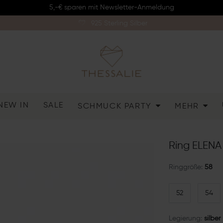
5,-€ sparen mit Newsletter-Anmeldung
925 Sterling Silber
NEW IN
SALE
SCHMUCK PARTY
MEHR
Ring ELENA 
Ringgröße:
58
52
54
Legierung:
silber