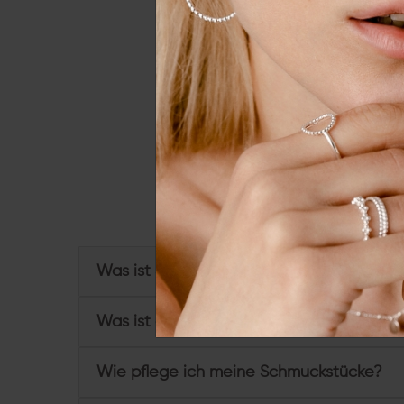
Essenziell
Externe 
Alle a
Du hast weitere Frage
Was ist Sterling Silber und wofür steht 92
Was ist eine Vergoldung?
Wie pflege ich meine Schmuckstücke?