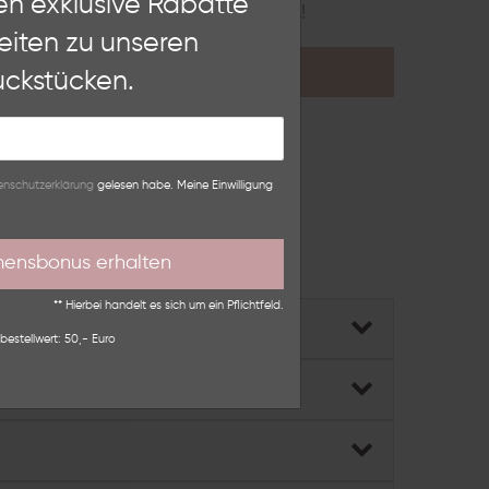
en exklusive Rabatte
nieren.
Erfahre hier mehr über uns!
eiten zu unseren
Weitere Einstellungen
KONTAKT
ckstücken.
lehnen
n­schutz­erklärung
gelesen habe. Meine Einwilligung
mensbonus erhalten
ber das
Kontaktformular
.
** Hierbei handelt es sich um ein Pflichtfeld.
bestellwert: 50,- Euro