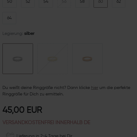
50
52
54
56
58
60
62
64
Legierung:
silber
Du weißt deine Ringgröße nicht? Dann klicke
hie
r
um die perfekte
Ringgröße für Dich zu ermitteln.
45,00 EUR
VERSANDKOSTENFREI INNERHALB DE
Lieferung in 2-4 Tage bei Dir