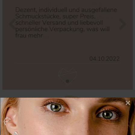
Zurück
Nächs
×