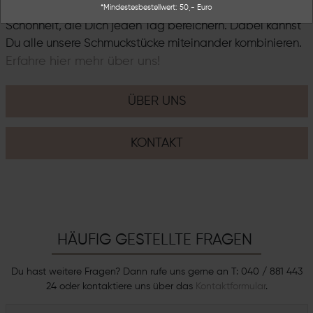
bieten. Unsere Schmuckstücke sind von zeitloser
*Mindestesbestellwert: 50,- Euro
Schönheit, die Dich jeden Tag bereichern. Dabei kannst
Du alle unsere Schmuckstücke miteinander kombinieren.
Erfahre hier mehr über uns!
ÜBER UNS
KONTAKT
HÄUFIG GESTELLTE FRAGEN
Du hast weitere Fragen? Dann rufe uns gerne an T: 040 / 881 443
24 oder kontaktiere uns über das
Kontaktformular
.